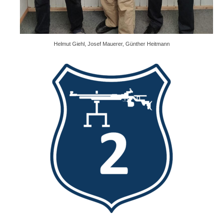
1. Mannschaft Auflage
2. Mannschaft Auflage
Helmut Giehl, Josef Mauerer, Günther Heitmann
Weitere Wettkämpfe
Termine
Galerie
FAQ
Mitglied werden
Sektion Am Wenzenbach
Sektionsliga Ergebnisse
Sektionswanderpokale