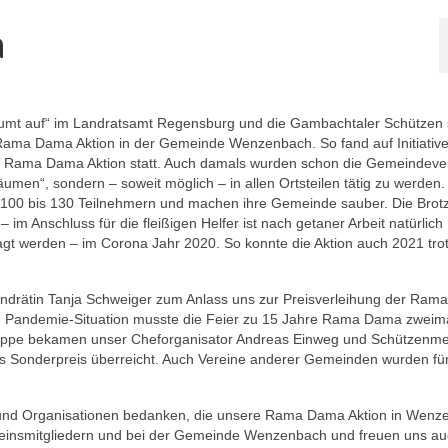
a
 räumt auf“ im Landratsamt Regensburg und die Gambachtaler Schützen 
 Rama Dama Aktion in der Gemeinde Wenzenbach. So fand auf Initiativ
te Rama Dama Aktion statt. Auch damals wurden schon die Gemeindeve
men“, sondern – soweit möglich – in allen Ortsteilen tätig zu werden.
mit 100 bis 130 Teilnehmern und machen ihre Gemeinde sauber. Die Brot
 Anschluss für die fleißigen Helfer ist nach getaner Arbeit natürlich
sagt werden – im Corona Jahr 2020. So konnte die Aktion auch 2021 tro
ndrätin Tanja Schweiger zum Anlass uns zur Preisverleihung der Ra
die Pandemie-Situation musste die Feier zu 15 Jahre Rama Dama zweim
ppe bekamen unser Cheforganisator Andreas Einweg und Schützenme
 Sonderpreis überreicht. Auch Vereine anderer Gemeinden wurden für
en und Organisationen bedanken, die unsere Rama Dama Aktion in Wen
 Vereinsmitgliedern und bei der Gemeinde Wenzenbach und freuen uns a