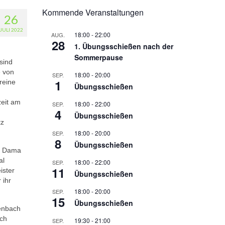
Kommende Veranstaltungen
26
JULI 2022
18:00
-
22:00
AUG.
28
1. Übungsschießen nach der
Sommerpause
sind
e von
18:00
-
20:00
SEP.
1
reine
Übungsschießen
zeit am
18:00
-
22:00
SEP.
4
Übungsschießen
tz
18:00
-
20:00
SEP.
8
Übungsschießen
ma Dama
al
18:00
-
22:00
SEP.
11
ister
Übungsschießen
 ihr
18:00
-
20:00
SEP.
15
Übungsschießen
zenbach
uch
19:30
-
21:00
SEP.