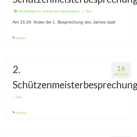
1. Mannschaft Auflage
Veröffentlicht in:
Sektion Am Wenzenbach
|
0
2. Mannschaft Auflage
Am 15.04. findet die 1. Besprechung des Jahres statt
Weitere Wettkämpfe
Sektion
Termine
Galerie
2.
16
FAQ
DEZ. 2025
Schützenmeisterbesprechun
Mitglied werden
Sektion Am Wenzenbach
|
0
Sektionsliga Ergebnisse
Sektion
Sektionswanderpokale