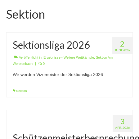
Wir über uns
Sektion
Vorstandschaft
Unsere Erfolge
Sektionsliga 2026
2
Vereinschronik
JUNI 2026
Die Geschichte unserer Kapelle
Veröffentlicht in:
Ergebnisse - Weitere Wettkämpfe
,
Sektion Am
Wenzenbach
|
0
Jugendarbeit
Wir werden Vizemeister der Sektionsliga 2026
Ergebnisse
Sektion
1. Mannschaft Luftgewehr
2. Mannschaft Luftgewehr
3
3. Mannschaft Luftgewehr
APR. 2026
1. Mannschaft Luftpistole
Schützenmeisterbesprechun