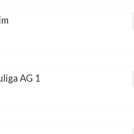
eim
uliga AG 1