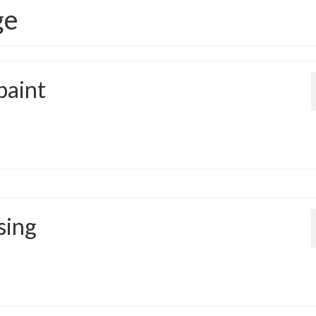
ge
paint
sing