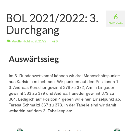
Wir über uns
BOL 2021/2022: 3.
6
Vorstandschaft
NOV. 2021
Durchgang
Unsere Erfolge
Vereinschronik
Veröffentlicht in:
2021/22
|
0
Die Geschichte unserer Kapelle
Auswärtssieg
Jugendarbeit
Im 3. Rundenwettkampf können wir drei Mannschaftspunkte
Ergebnisse
aus Karlstein mitnehmen. Wir punkten auf den Positionen 1 –
3: Andreas Kerscher gewinnt 378 zu 372, Armin Lingauer
1. Mannschaft Luftgewehr
gewinnt 383 zu 379 und Andrea Haneder gewinnt 379 zu
364. Lediglich auf Position 4 geben wir einen Einzelpunkt ab.
2. Mannschaft Luftgewehr
Teresa Schmailzl 367 zu 373. In der Tabelle sind wir damit
weiterhin auf dem 2. Tabellenplatz.
3. Mannschaft Luftgewehr
1. Mannschaft Luftpistole