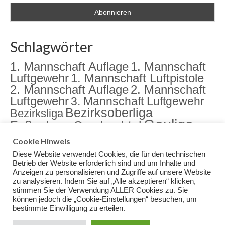
Schlagwörter
1. Mannschaft Auflage
1. Mannschaft
Luftgewehr
1. Mannschaft Luftpistole
2. Mannschaft Auflage
2. Mannschaft
Luftgewehr
3. Mannschaft Luftgewehr
Bezirksoberliga
Bezirksliga
Gauliga
Fußenberg
Gambachtal
Jugend
Jugendarbeit
Landkreismeisterschaft
Cookie Hinweis
Sektion
Meisterschaft
Rama Dama
meister
Diese Website verwendet Cookies, die für den technischen
Training
Veranstaltungen
Betrieb der Website erforderlich sind und um Inhalte und
Anzeigen zu personalisieren und Zugriffe auf unsere Website
zu analysieren. Indem Sie auf „Alle akzeptieren“ klicken,
stimmen Sie der Verwendung ALLER Cookies zu. Sie
können jedoch die „Cookie-Einstellungen“ besuchen, um
bestimmte Einwilligung zu erteilen.
Impressum
Datenschutz
© 2026 Schuetzenverein Gambachtal Fußenberg e.V. - WordPress Theme by
Kadence