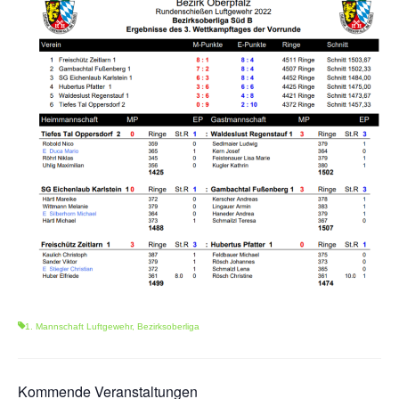
1. Mannschaft Auflage
2. Mannschaft Auflage
Weitere Wettkämpfe
Termine
Galerie
FAQ
Mitglied werden
Sektion Am Wenzenbach
Sektionsliga Ergebnisse
1. Mannschaft Luftgewehr
,
Bezirksoberliga
Sektionswanderpokale
Kommende Veranstaltungen