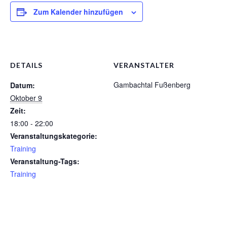
Zum Kalender hinzufügen
1. Mannschaft Auflage
2. Mannschaft Auflage
Weitere Wettkämpfe
DETAILS
VERANSTALTER
Termine
Gambachtal Fußenberg
Datum:
Galerie
Oktober 9
Zeit:
FAQ
18:00 - 22:00
Veranstaltungskategorie:
Mitglied werden
Training
Sektion Am Wenzenbach
Veranstaltung-Tags:
Training
Sektionsliga Ergebnisse
Sektionswanderpokale