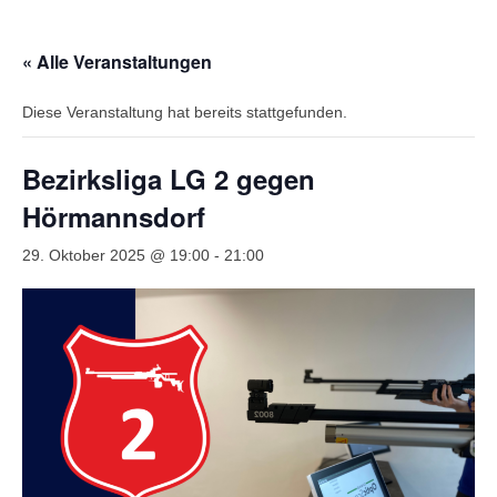
Wir über uns
« Alle Veranstaltungen
Vorstandschaft
Diese Veranstaltung hat bereits stattgefunden.
Unsere Erfolge
Vereinschronik
Bezirksliga LG 2 gegen
Die Geschichte unserer Kapelle
Hörmannsdorf
Jugendarbeit
29. Oktober 2025 @ 19:00
-
21:00
Ergebnisse
1. Mannschaft Luftgewehr
2. Mannschaft Luftgewehr
3. Mannschaft Luftgewehr
1. Mannschaft Luftpistole