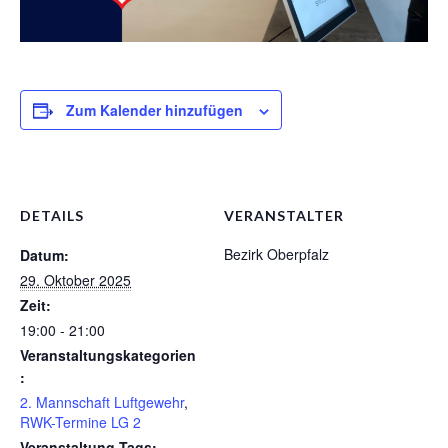
1. Mannschaft Auflage
2. Mannschaft Auflage
Weitere Wettkämpfe
Zum Kalender hinzufügen
Termine
Galerie
DETAILS
VERANSTALTER
FAQ
Bezirk Oberpfalz
Datum:
Mitglied werden
29. Oktober 2025
Zeit:
Sektion Am Wenzenbach
19:00 - 21:00
Sektionsliga Ergebnisse
Veranstaltungskategorien
:
Sektionswanderpokale
2. Mannschaft Luftgewehr
,
RWK-Termine LG 2
Veranstaltung-Tags: