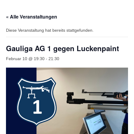
Wir über uns
« Alle Veranstaltungen
Vorstandschaft
Diese Veranstaltung hat bereits stattgefunden.
Unsere Erfolge
Vereinschronik
Gauliga AG 1 gegen Luckenpaint
Die Geschichte unserer Kapelle
Februar 10 @ 19:30
-
21:30
Jugendarbeit
Ergebnisse
1. Mannschaft Luftgewehr
2. Mannschaft Luftgewehr
3. Mannschaft Luftgewehr
1. Mannschaft Luftpistole