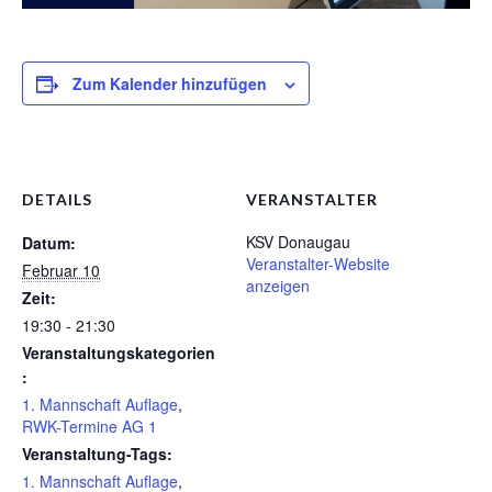
1. Mannschaft Auflage
2. Mannschaft Auflage
Zum Kalender hinzufügen
Weitere Wettkämpfe
Termine
DETAILS
VERANSTALTER
Galerie
KSV Donaugau
Datum:
FAQ
Veranstalter-Website
Februar 10
anzeigen
Mitglied werden
Zeit:
19:30 - 21:30
Sektion Am Wenzenbach
Veranstaltungskategorien
:
Sektionsliga Ergebnisse
1. Mannschaft Auflage
,
RWK-Termine AG 1
Sektionswanderpokale
Veranstaltung-Tags:
1. Mannschaft Auflage
,