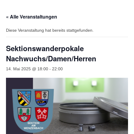
Wir über uns
« Alle Veranstaltungen
Vorstandschaft
Diese Veranstaltung hat bereits stattgefunden.
Unsere Erfolge
Vereinschronik
Sektionswanderpokale
Die Geschichte unserer Kapelle
Nachwuchs/Damen/Herren
Jugendarbeit
14. Mai 2025 @ 18:00
-
22:00
Ergebnisse
1. Mannschaft Luftgewehr
2. Mannschaft Luftgewehr
3. Mannschaft Luftgewehr
1. Mannschaft Luftpistole