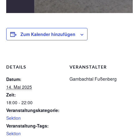
1. Mannschaft Auflage
2. Mannschaft Auflage
Weitere Wettkämpfe
Zum Kalender hinzufügen
Termine
Galerie
DETAILS
VERANSTALTER
FAQ
Gambachtal Fußenberg
Datum:
Mitglied werden
14. Mai 2025
Zeit:
Sektion Am Wenzenbach
18:00 - 22:00
Sektionsliga Ergebnisse
Veranstaltungskategorie:
Sektion
Sektionswanderpokale
Veranstaltung-Tags:
Sektion