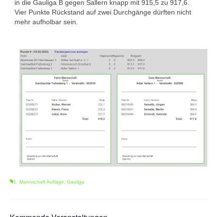
in die Gauliga B gegen Sallern knapp mit 915,5 zu 917,6.
1. Mannschaft Auflage
Vier Punkte Rückstand auf zwei Durchgänge dürften nicht
mehr aufholbar sein.
2. Mannschaft Auflage
Weitere Wettkämpfe
Termine
Galerie
FAQ
Mitglied werden
Sektion Am Wenzenbach
Sektionsliga Ergebnisse
1. Mannschaft Auflage
,
Gauliga
Sektionswanderpokale