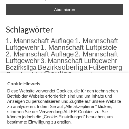
Schlagwörter
1. Mannschaft Auflage
1. Mannschaft
Luftgewehr
1. Mannschaft Luftpistole
2. Mannschaft Auflage
2. Mannschaft
Luftgewehr
3. Mannschaft Luftgewehr
Bezirksoberliga
Fußenberg
Bezirksliga
Gauliga
Gambachtal
Jugend
Jugendarbeit
Landkreismeisterschaft
meister
Cookie Hinweis
Sektion
Meisterschaft
Rama Dama
Diese Website verwendet Cookies, die für den technischen
Training
Veranstaltungen
Betrieb der Website erforderlich sind und um Inhalte und
Anzeigen zu personalisieren und Zugriffe auf unsere Website
zu analysieren. Indem Sie auf „Alle akzeptieren“ klicken,
stimmen Sie der Verwendung ALLER Cookies zu. Sie
können jedoch die „Cookie-Einstellungen“ besuchen, um
bestimmte Einwilligung zu erteilen.
Impressum
Datenschutz