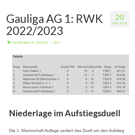
Wir über uns
Gauliga AG 1: RWK
20
Vorstandschaft
FEB. 2023
2022/2023
Unsere Erfolge
Vereinschronik
Veröffentlicht in:
2022/23
|
0
Die Geschichte unserer Kapelle
Jugendarbeit
Ergebnisse
1. Mannschaft Luftgewehr
2. Mannschaft Luftgewehr
Niederlage im Aufstiegsduell
3. Mannschaft Luftgewehr
1. Mannschaft Luftpistole
Die 1. Mannschaft Auflage verliert das Duell um den Aufstieg