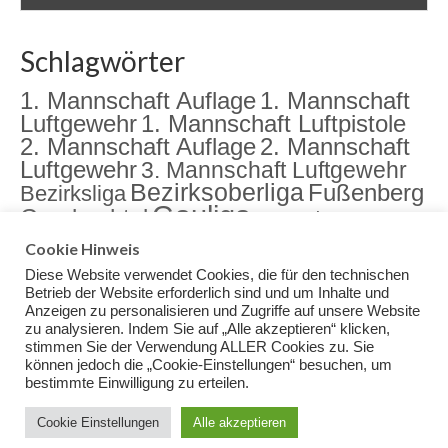
Schlagwörter
1. Mannschaft Auflage
1. Mannschaft
Luftgewehr
1. Mannschaft Luftpistole
2. Mannschaft Auflage
2. Mannschaft
Luftgewehr
3. Mannschaft Luftgewehr
Bezirksoberliga
Fußenberg
Bezirksliga
Gauliga
Gambachtal
Jugend
Jugendarbeit
Landkreismeisterschaft
meister
Cookie Hinweis
Sektion
Meisterschaft
Rama Dama
Diese Website verwendet Cookies, die für den technischen
Training
Veranstaltungen
Betrieb der Website erforderlich sind und um Inhalte und
Anzeigen zu personalisieren und Zugriffe auf unsere Website
zu analysieren. Indem Sie auf „Alle akzeptieren“ klicken,
stimmen Sie der Verwendung ALLER Cookies zu. Sie
können jedoch die „Cookie-Einstellungen“ besuchen, um
bestimmte Einwilligung zu erteilen.
Impressum
Datenschutz
© 2026 Schuetzenverein Gambachtal Fußenberg e.V. - WordPress Theme by
Kadence
Cookie Einstellungen
Alle akzeptieren
WP