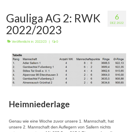
Wir über uns
Gauliga AG 2: RWK
6
Vorstandschaft
DEZ. 2022
2022/2023
Unsere Erfolge
Vereinschronik
Veröffentlicht in:
2022/23
|
0
Die Geschichte unserer Kapelle
Jugendarbeit
Ergebnisse
1. Mannschaft Luftgewehr
Heimniederlage
2. Mannschaft Luftgewehr
3. Mannschaft Luftgewehr
Genau wie eine Woche zuvor unsere 1. Mannschaft, hat
1. Mannschaft Luftpistole
unsere 2. Mannschaft den Auflegern von Sallern nichts