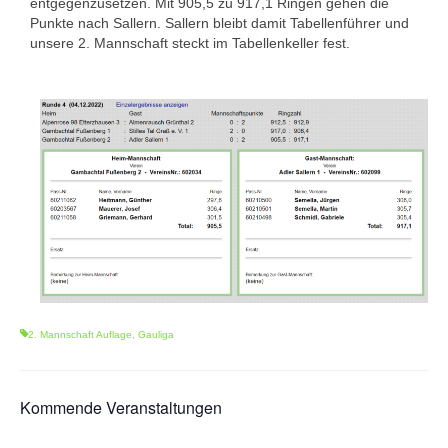
entgegenzusetzen. Mit 905,5 zu 917,1 Ringen gehen die
1. Mannschaft Auflage
Punkte nach Sallern. Sallern bleibt damit Tabellenführer und
unsere 2. Mannschaft steckt im Tabellenkeller fest.
2. Mannschaft Auflage
Weitere Wettkämpfe
Termine
Galerie
FAQ
Mitglied werden
Sektion Am Wenzenbach
2. Mannschaft Auflage
,
Gauliga
Sektionsliga Ergebnisse
Sektionswanderpokale
Kommende Veranstaltungen