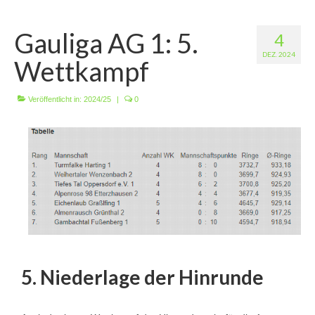
Wir über uns
Gauliga AG 1: 5.
4
Vorstandschaft
DEZ. 2024
Wettkampf
Unsere Erfolge
Vereinschronik
Veröffentlicht in:
2024/25
|
0
Die Geschichte unserer Kapelle
Jugendarbeit
Ergebnisse
1. Mannschaft Luftgewehr
2. Mannschaft Luftgewehr
5. Niederlage der Hinrunde
3. Mannschaft Luftgewehr
1. Mannschaft Luftpistole