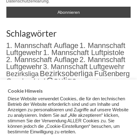
Datenschutzerklärung.
Schlagwörter
1. Mannschaft Auflage
1. Mannschaft
Luftgewehr
1. Mannschaft Luftpistole
2. Mannschaft Auflage
2. Mannschaft
Luftgewehr
3. Mannschaft Luftgewehr
Bezirksoberliga
Fußenberg
Bezirksliga
Gauliga
Gambachtal
Jugend
Jugendarbeit
Landkreismeisterschaft
meister
Cookie Hinweis
Sektion
Meisterschaft
Rama Dama
Diese Website verwendet Cookies, die für den technischen
Training
Veranstaltungen
Betrieb der Website erforderlich sind und um Inhalte und
Anzeigen zu personalisieren und Zugriffe auf unsere Website
zu analysieren. Indem Sie auf „Alle akzeptieren“ klicken,
stimmen Sie der Verwendung ALLER Cookies zu. Sie
können jedoch die „Cookie-Einstellungen“ besuchen, um
bestimmte Einwilligung zu erteilen.
Impressum
Datenschutz