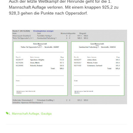
Auch der letzte Wettkampf der Hinrunde geht für die 1.
1. Mannschaft Auflage
Mannschaft Auflage verloren. Mit einem knappen 925,2 zu
928,3 gehen die Punkte nach Oppersdorf.
2. Mannschaft Auflage
Weitere Wettkämpfe
Termine
Galerie
FAQ
Mitglied werden
Sektion Am Wenzenbach
Sektionsliga Ergebnisse
1. Mannschaft Auflage
,
Gauliga
Sektionswanderpokale