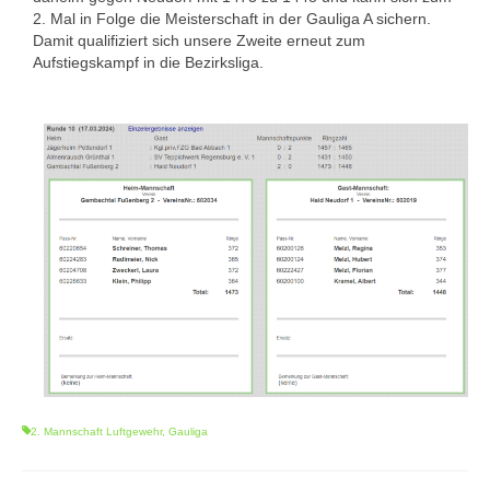
2. Mal in Folge die Meisterschaft in der Gauliga A sichern.
1. Mannschaft Auflage
Damit qualifiziert sich unsere Zweite erneut zum
Aufstiegskampf in die Bezirksliga.
2. Mannschaft Auflage
Weitere Wettkämpfe
Termine
Galerie
FAQ
Mitglied werden
Sektion Am Wenzenbach
Sektionsliga Ergebnisse
Sektionswanderpokale
2. Mannschaft Luftgewehr
,
Gauliga