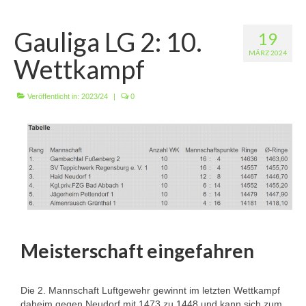
Wir über uns
Gauliga LG 2: 10.
19
Vorstandschaft
MÄRZ 2024
Wettkampf
Unsere Erfolge
Vereinschronik
Veröffentlicht in:
2023/24
|
0
Die Geschichte unserer Kapelle
Jugendarbeit
Ergebnisse
1. Mannschaft Luftgewehr
2. Mannschaft Luftgewehr
Meisterschaft eingefahren
3. Mannschaft Luftgewehr
Die 2. Mannschaft Luftgewehr gewinnt im letzten Wettkampf
1. Mannschaft Luftpistole
daheim gegen Neudorf mit 1473 zu 1448 und kann sich zum