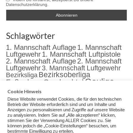
Datenschutzerklärung.
Schlagwörter
1. Mannschaft Auflage
1. Mannschaft
Luftgewehr
1. Mannschaft Luftpistole
2. Mannschaft Auflage
2. Mannschaft
Luftgewehr
3. Mannschaft Luftgewehr
Bezirksoberliga
Bezirksliga
Gauliga
Fußenberg
Gambachtal
Jugend
Jugendarbeit
Landkreismeisterschaft
Cookie Hinweis
Sektion
Meisterschaft
Rama Dama
meister
Diese Website verwendet Cookies, die für den technischen
Training
Veranstaltungen
Betrieb der Website erforderlich sind und um Inhalte und
Anzeigen zu personalisieren und Zugriffe auf unsere Website
zu analysieren. Indem Sie auf „Alle akzeptieren“ klicken,
stimmen Sie der Verwendung ALLER Cookies zu. Sie
können jedoch die „Cookie-Einstellungen“ besuchen, um
bestimmte Einwilligung zu erteilen.
Impressum
Datenschutz