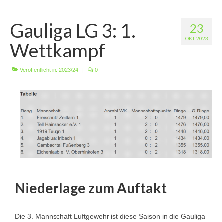
Wir über uns
Gauliga LG 3: 1.
23
Vorstandschaft
OKT. 2023
Wettkampf
Unsere Erfolge
Vereinschronik
Veröffentlicht in:
2023/24
|
0
Die Geschichte unserer Kapelle
Jugendarbeit
Ergebnisse
1. Mannschaft Luftgewehr
2. Mannschaft Luftgewehr
Niederlage zum Auftakt
3. Mannschaft Luftgewehr
1. Mannschaft Luftpistole
Die 3. Mannschaft Luftgewehr ist diese Saison in die Gauliga