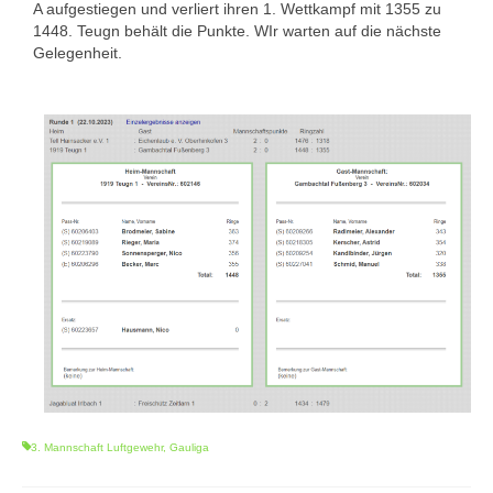
A aufgestiegen und verliert ihren 1. Wettkampf mit 1355 zu
1. Mannschaft Auflage
1448. Teugn behält die Punkte. WIr warten auf die nächste
Gelegenheit.
2. Mannschaft Auflage
Weitere Wettkämpfe
Termine
Galerie
FAQ
Mitglied werden
Sektion Am Wenzenbach
Sektionsliga Ergebnisse
Sektionswanderpokale
3. Mannschaft Luftgewehr
,
Gauliga