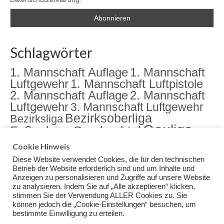
Schlagwörter
1. Mannschaft Auflage
1. Mannschaft
Luftgewehr
1. Mannschaft Luftpistole
2. Mannschaft Auflage
2. Mannschaft
Luftgewehr
3. Mannschaft Luftgewehr
Bezirksoberliga
Bezirksliga
Gauliga
Fußenberg
Gambachtal
Jugend
Jugendarbeit
Landkreismeisterschaft
Cookie Hinweis
Sektion
Meisterschaft
Rama Dama
meister
Diese Website verwendet Cookies, die für den technischen
Training
Veranstaltungen
Betrieb der Website erforderlich sind und um Inhalte und
Anzeigen zu personalisieren und Zugriffe auf unsere Website
zu analysieren. Indem Sie auf „Alle akzeptieren“ klicken,
stimmen Sie der Verwendung ALLER Cookies zu. Sie
können jedoch die „Cookie-Einstellungen“ besuchen, um
bestimmte Einwilligung zu erteilen.
Impressum
Datenschutz