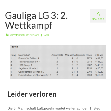
Wir über uns
Gauliga LG 3: 2.
6
Vorstandschaft
NOV. 2023
Wettkampf
Unsere Erfolge
Vereinschronik
Veröffentlicht in:
2023/24
|
0
Die Geschichte unserer Kapelle
Jugendarbeit
Ergebnisse
1. Mannschaft Luftgewehr
2. Mannschaft Luftgewehr
Leider verloren
3. Mannschaft Luftgewehr
1. Mannschaft Luftpistole
Die 3. Mannschaft Luftgewehr wartet weiter auf den 1. Sieg