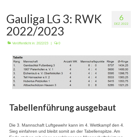
Wir über uns
Gauliga LG 3: RWK
6
Vorstandschaft
DEZ. 2022
2022/2023
Unsere Erfolge
Vereinschronik
Veröffentlicht in:
2022/23
|
0
Die Geschichte unserer Kapelle
Jugendarbeit
Ergebnisse
1. Mannschaft Luftgewehr
Tabellenführung ausgebaut
2. Mannschaft Luftgewehr
3. Mannschaft Luftgewehr
Die 3. Mannschaft Luftgewehr kann im 4. Wettkampf den 4.
Sieg einfahren und bleibt somit an der Tabellenspitze. Am
1. Mannschaft Luftpistole