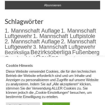
Schlagwörter
1. Mannschaft Auflage
1. Mannschaft
Luftgewehr
1. Mannschaft Luftpistole
2. Mannschaft Auflage
2. Mannschaft
Luftgewehr
3. Mannschaft Luftgewehr
Bezirksoberliga
Fußenberg
Bezirksliga
Gauliga
Gambachtal
Jugend
Jugendarbeit
Landkreismeisterschaft
meister
Cookie Hinweis
Sektion
Meisterschaft
Rama Dama
Diese Website verwendet Cookies, die für den technischen
Training
Veranstaltungen
Betrieb der Website erforderlich sind und um Inhalte und
Anzeigen zu personalisieren und Zugriffe auf unsere Website
zu analysieren. Indem Sie auf „Alle akzeptieren“ klicken,
stimmen Sie der Verwendung ALLER Cookies zu. Sie
können jedoch die „Cookie-Einstellungen“ besuchen, um
bestimmte Einwilligung zu erteilen.
Impressum
Datenschutz
© 2026 Schuetzenverein Gambachtal Fußenberg e.V. - WordPress Theme by
Kadence