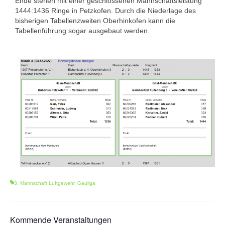
Ende stehen mit einer geschlossenen Mannschaftsleistung
1444:1436 Ringe in Petzkofen. Durch die Niederlage des
1. Mannschaft Auflage
bisherigen Tabellenzweiten Oberhinkofen kann die
Tabellenführung sogar ausgebaut werden.
2. Mannschaft Auflage
Weitere Wettkämpfe
Termine
Galerie
FAQ
Mitglied werden
Sektion Am Wenzenbach
Sektionsliga Ergebnisse
3. Mannschaft Luftgewehr
,
Gauliga
Sektionswanderpokale
Kommende Veranstaltungen