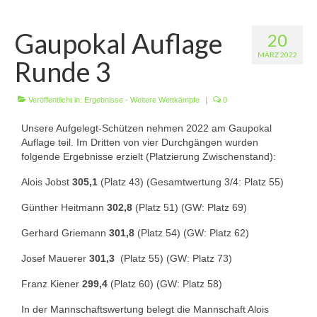
Wir über uns
Gaupokal Auflage
20
Vorstandschaft
MÄRZ 2022
Runde 3
Unsere Erfolge
Vereinschronik
Veröffentlicht in:
Ergebnisse - Weitere Wettkämpfe
|
0
Unsere Aufgelegt-Schützen nehmen 2022 am Gaupokal
Die Geschichte unserer Kapelle
Auflage teil. Im Dritten von vier Durchgängen wurden
folgende Ergebnisse erzielt (Platzierung Zwischenstand):
Jugendarbeit
Alois Jobst
305,1
(Platz 43) (Gesamtwertung 3/4: Platz 55)
Ergebnisse
Günther Heitmann
302,8
(Platz 51) (GW: Platz 69)
1. Mannschaft Luftgewehr
Gerhard Griemann
301,8
(Platz 54) (GW: Platz 62)
2. Mannschaft Luftgewehr
Josef Mauerer
301,3
(Platz 55) (GW: Platz 73)
3. Mannschaft Luftgewehr
Franz Kiener
299,4
(Platz 60) (GW: Platz 58)
1. Mannschaft Luftpistole
In der Mannschaftswertung belegt die Mannschaft Alois