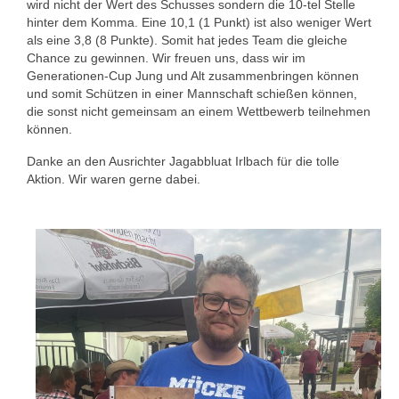
wird nicht der Wert des Schusses sondern die 10-tel Stelle
1. Mannschaft Auflage
hinter dem Komma. Eine 10,1 (1 Punkt) ist also weniger Wert
als eine 3,8 (8 Punkte). Somit hat jedes Team die gleiche
2. Mannschaft Auflage
Chance zu gewinnen. Wir freuen uns, dass wir im
Generationen-Cup Jung und Alt zusammenbringen können
Weitere Wettkämpfe
und somit Schützen in einer Mannschaft schießen können,
die sonst nicht gemeinsam an einem Wettbewerb teilnehmen
können.
Termine
Danke an den Ausrichter Jagabbluat Irlbach für die tolle
Galerie
Aktion. Wir waren gerne dabei.
FAQ
Mitglied werden
Sektion Am Wenzenbach
Sektionsliga Ergebnisse
Sektionswanderpokale