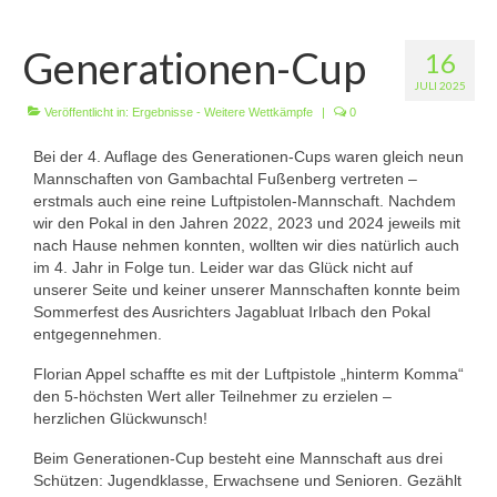
Wir über uns
Generationen-Cup
16
Vorstandschaft
JULI 2025
Unsere Erfolge
Veröffentlicht in:
Ergebnisse - Weitere Wettkämpfe
|
0
Bei der 4. Auflage des Generationen-Cups waren gleich neun
Vereinschronik
Mannschaften von Gambachtal Fußenberg vertreten –
erstmals auch eine reine Luftpistolen-Mannschaft. Nachdem
Die Geschichte unserer Kapelle
wir den Pokal in den Jahren 2022, 2023 und 2024 jeweils mit
nach Hause nehmen konnten, wollten wir dies natürlich auch
Jugendarbeit
im 4. Jahr in Folge tun. Leider war das Glück nicht auf
unserer Seite und keiner unserer Mannschaften konnte beim
Ergebnisse
Sommerfest des Ausrichters Jagabluat Irlbach den Pokal
entgegennehmen.
1. Mannschaft Luftgewehr
Florian Appel schaffte es mit der Luftpistole „hinterm Komma“
2. Mannschaft Luftgewehr
den 5-höchsten Wert aller Teilnehmer zu erzielen –
herzlichen Glückwunsch!
3. Mannschaft Luftgewehr
Beim Generationen-Cup besteht eine Mannschaft aus drei
1. Mannschaft Luftpistole
Schützen: Jugendklasse, Erwachsene und Senioren. Gezählt