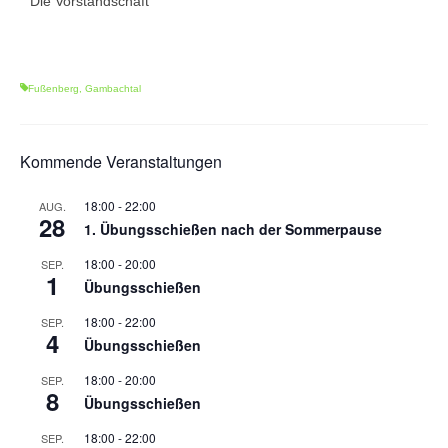
Die Vorstandschaft
1. Mannschaft Auflage
2. Mannschaft Auflage
Fußenberg
,
Gambachtal
Weitere Wettkämpfe
Termine
Kommende Veranstaltungen
Galerie
18:00
-
22:00
AUG.
28
FAQ
1. Übungsschießen nach der Sommerpause
18:00
-
20:00
SEP.
Mitglied werden
1
Übungsschießen
Sektion Am Wenzenbach
18:00
-
22:00
SEP.
4
Übungsschießen
Sektionsliga Ergebnisse
18:00
-
20:00
SEP.
Sektionswanderpokale
8
Übungsschießen
18:00
-
22:00
SEP.