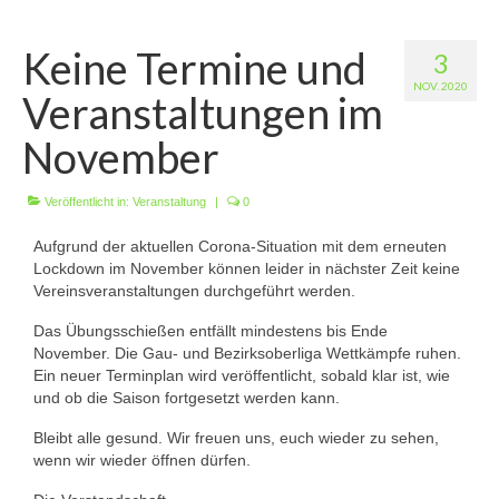
Wir über uns
Keine Termine und
3
Vorstandschaft
NOV. 2020
Veranstaltungen im
Unsere Erfolge
November
Vereinschronik
Veröffentlicht in:
Die Geschichte unserer Kapelle
Veranstaltung
|
0
Aufgrund der aktuellen Corona-Situation mit dem erneuten
Jugendarbeit
Lockdown im November können leider in nächster Zeit keine
Vereinsveranstaltungen durchgeführt werden.
Ergebnisse
Das Übungsschießen entfällt mindestens bis Ende
1. Mannschaft Luftgewehr
November. Die Gau- und Bezirksoberliga Wettkämpfe ruhen.
Ein neuer Terminplan wird veröffentlicht, sobald klar ist, wie
2. Mannschaft Luftgewehr
und ob die Saison fortgesetzt werden kann.
3. Mannschaft Luftgewehr
Bleibt alle gesund. Wir freuen uns, euch wieder zu sehen,
wenn wir wieder öffnen dürfen.
1. Mannschaft Luftpistole