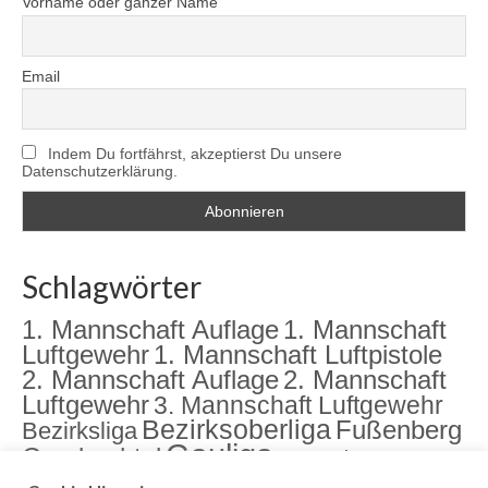
Vorname oder ganzer Name
Email
Indem Du fortfährst, akzeptierst Du unsere
Datenschutzerklärung.
Schlagwörter
1. Mannschaft Auflage
1. Mannschaft
Luftgewehr
1. Mannschaft Luftpistole
2. Mannschaft Auflage
2. Mannschaft
Luftgewehr
3. Mannschaft Luftgewehr
Bezirksoberliga
Fußenberg
Bezirksliga
Gauliga
Gambachtal
Jugend
Jugendarbeit
Landkreismeisterschaft
meister