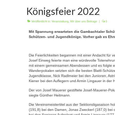
Königsfeier 2022
Veröffentlicht in:
Veranstaltung
,
Wir über uns Beitrage
|
0
Mit Spannung erwarteten die Gambachtaler Schüt
Schützen- und Jugendkönige. Vorher gab es Ehru
Die Feierlichkeiten begannen mit einer Andacht für
Josef Einweg feierte man eine würdevolle Totenehru
mit einem gemeinsamen Abendessen und es folgte ein
Wanderpokalen setzten sich die besten Blattl-Schütz
Jugendklasse, Nick Radlmeier bei den Junioren, Astri
Kiener bei den Auflegern und Armin Lingauer in der 
Der von Josef Mauerer gestiftete Josef-Mauerer-Pok
siegte Günther Heitmann.
Die Vereinsmeistertitel aus der Sektionsligasaison h
(191,8) bei den Damen, Jonas Zweckerl (187,0) bei d
bei den Senioren Aufgelegt und Armin Lingauer (177,8