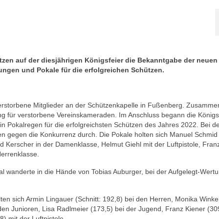
zen auf der diesjährigen Königsfeier die Bekanntgabe der neuen
ngen und Pokale für die erfolgreichen Schützen.
 verstorbene Mitglieder an der Schützenkapelle in Fußenberg. Zusamme
ng für verstorbene Vereinskameraden. Im Anschluss begann die Königs
 Pokalregen für die erfolgreichsten Schützen des Jahres 2022. Bei d
en gegen die Konkurrenz durch. Die Pokale holten sich Manuel Schmid 
d Kerscher in der Damenklasse, Helmut Giehl mit der Luftpistole, Fran
Herrenklasse.
al wanderte in die Hände von Tobias Auburger, bei der Aufgelegt-Wert
olten sich Armin Lingauer (Schnitt: 192,8) bei den Herren, Monika Winke
en Junioren, Lisa Radlmeier (173,5) bei der Jugend, Franz Kiener (30
) mit der Luftpistole.