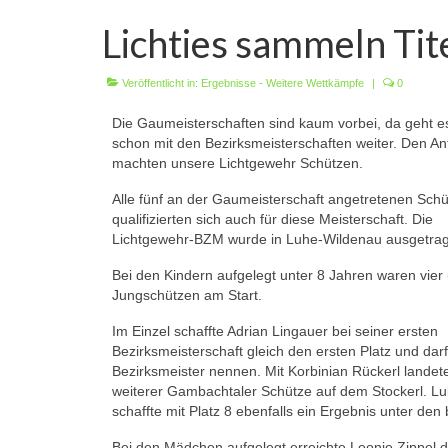
Lichties sammeln Tit
Veröffentlicht in:
Ergebnisse - Weitere Wettkämpfe
|
0
Die Gaumeisterschaften sind kaum vorbei, da geht e
schon mit den Bezirksmeisterschaften weiter. Den A
machten unsere Lichtgewehr Schützen.
Alle fünf an der Gaumeisterschaft angetretenen Sch
qualifizierten sich auch für diese Meisterschaft. Die
Lichtgewehr-BZM wurde in Luhe-Wildenau ausgetra
Bei den Kindern aufgelegt unter 8 Jahren waren vier
Jungschützen am Start.
Im Einzel schaffte Adrian Lingauer bei seiner ersten
Bezirksmeisterschaft gleich den ersten Platz und darf
Bezirksmeister nennen. Mit Korbinian Rückerl landet
weiterer Gambachtaler Schütze auf dem Stockerl. Lu
schaffte mit Platz 8 ebenfalls ein Ergebnis unter den
Bei den Mädchen aufgelegt erreichte Leonie Zippel d