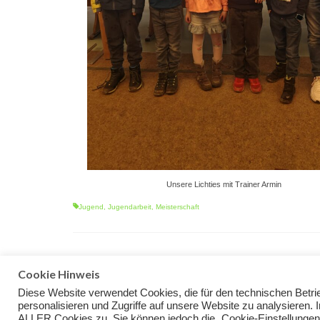
Unsere Lichties mit Trainer Armin
Jugend
,
Jugendarbeit
,
Meisterschaft
Cookie Hinweis
Diese Website verwendet Cookies, die für den technischen Betrie
personalisieren und Zugriffe auf unsere Website zu analysieren.
© 2026 Schuetzenverein Gambachtal Fußenberg e.V. - WordPress Theme
ALLER Cookies zu. Sie können jedoch die „Cookie-Einstellungen“