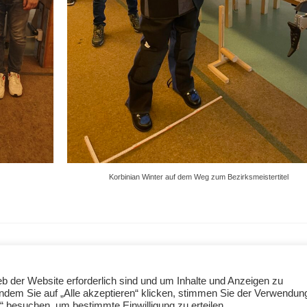
Korbinian Winter auf dem Weg zum Bezirksmeistertitel
b der Website erforderlich sind und um Inhalte und Anzeigen zu
 Indem Sie auf „Alle akzeptieren“ klicken, stimmen Sie der Verwendun
 by
Kadence WP
 besuchen, um bestimmte Einwilligung zu erteilen.