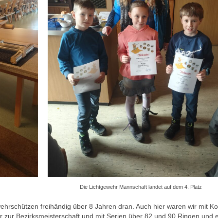
Die Lichtgewehr Mannschaft landet auf dem 4. Platz
hrschützen freihändig über 8 Jahren dran. Auch hier waren wir mit Ko
ter zur Bezirksmeisterschaft und mit Serien über 82 und 90 Ringen und