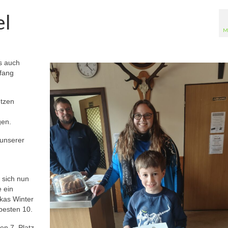
el
M
s auch
nfang
ützen
gen.
 unserer
 sich nun
e ein
kas Winter
 besten 10.
en 7. Platz