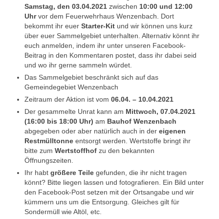
Samstag, den 03.04.2021
zwischen
10:00 und 12:00
1. Mannschaft Auflage
Uhr
vor dem Feuerwehrhaus Wenzenbach. Dort
bekommt ihr euer
Starter-Kit
und wir können uns kurz
2. Mannschaft Auflage
über euer Sammelgebiet unterhalten. Alternativ könnt ihr
euch anmelden, indem ihr unter unseren Facebook-
Weitere Wettkämpfe
Beitrag in den Kommentaren postet, dass ihr dabei seid
und wo ihr gerne sammeln würdet.
Termine
Das Sammelgebiet beschränkt sich auf das
Gemeindegebiet Wenzenbach
Galerie
Zeitraum der Aktion ist vom
06.04. – 10.04.2021
FAQ
Der gesammelte Unrat kann am
Mittwoch, 07.04.2021
(16:00 bis 18:00 Uhr)
am
Bauhof Wenzenbach
Mitglied werden
abgegeben oder aber natürlich auch in der
eigenen
Restmülltonne
entsorgt werden. Wertstoffe bringt ihr
bitte zum
Wertstoffhof
zu den bekannten
Sektion Am Wenzenbach
Öffnungszeiten.
Sektionsliga Ergebnisse
Ihr habt
größere Teile
gefunden, die ihr nicht tragen
könnt? Bitte liegen lassen und fotografieren. Ein Bild unter
Sektionswanderpokale
den Facebook-Post setzen mit der Ortsangabe und wir
kümmern uns um die Entsorgung. Gleiches gilt für
Sondermüll wie Altöl, etc.