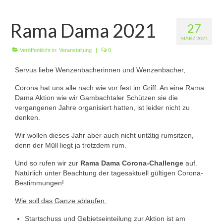
Wir über uns
Rama Dama 2021
27
Vorstandschaft
MÄRZ 2021
Unsere Erfolge
Veröffentlicht in:
Veranstaltung
|
0
Servus liebe Wenzenbacherinnen und Wenzenbacher,
Vereinschronik
Corona hat uns alle nach wie vor fest im Griff. An eine Rama
Die Geschichte unserer Kapelle
Dama Aktion wie wir Gambachtaler Schützen sie die
vergangenen Jahre organisiert hatten, ist leider nicht zu
Jugendarbeit
denken.
Ergebnisse
Wir wollen dieses Jahr aber auch nicht untätig rumsitzen,
denn der Müll liegt ja trotzdem rum.
1. Mannschaft Luftgewehr
Und so rufen wir zur
Rama Dama Corona-Challenge
auf.
2. Mannschaft Luftgewehr
Natürlich unter Beachtung der tagesaktuell gültigen Corona-
Bestimmungen!
3. Mannschaft Luftgewehr
Wie soll das Ganze ablaufen:
1. Mannschaft Luftpistole
Startschuss und Gebietseinteilung zur Aktion ist am