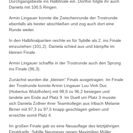
Durchgangsbeste ins Halbfinale ein. Dorthin folgte ihr auch
Daniela mit 100,5 Ringen.
Armin Lingauer konnte die Zwischenrunde der Trostrunde
ebenfalls als bester abschließen und zog auch dort eine
Runde weiter.
In den Halbfinalpartien reichte es für Sybille als 2. ins Finale
einzuziehen (101,2). Daniela schied aus und kämpfte im
kleinen Finale.
Armin Lingauer schaffte in der Trostrunde auch den Sprung
ins Finale (96,3).
Zunächst wurden die „kleinen“ Finals ausgetragen. Im Finale
der Trostrunde konnte Armin Lingauer Luu Vinh Duc
(Hubertus Wutzlhofen) mit 98,8 zu 96,2 besiegen und
landete am Ende auf Platz 9. Im Duell um Platz 3 musste
sich Daniela Zollner ihrer Teamkollegin aus Irlbach Melanie
Birner mit 97,3 zu 97,5 knapp geschlagen geben und
erreichte somit Platz 4.
Im großen Finale gab es eine Neuauflage des letztjährigen
Finalduells: Sybille Neumeyer gegen Maximilian Müller