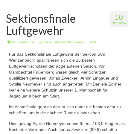
Wir über uns
Sektionsfinale
10
Vorstandschaft
OKT. 2024
Luftgewehr
Unsere Erfolge
Vereinschronik
Veröffentlicht in:
Ergebnisse - Weitere Wettkämpfe
|
0
Für das Sektionsfinale Luftgewehr der Sektion „Am
Die Geschichte unserer Kapelle
Wenzenbach“ qualifizieren sich die 16 besten
Luftgewehrschützen der abgelaufenen Saison. Von
Jugendarbeit
Gambachtal Fußenberg wären gleich vier Schützen
qualifiziert gewesen. Jonas Zweckerl, Armin Lingauer und
Ergebnisse
Sybille Neumeyer sind auch angetreten. Mit Daniela Zollner
war eine weitere Schützin unserer 1. Mannschaft für
1. Mannschaft Luftgewehr
Jagabluat Irlbach am Start.
2. Mannschaft Luftgewehr
Im Achtelfinale geht es darum sich unter die besten acht zu
schießen, um in die nächste Runde einzuziehen.
3. Mannschaft Luftgewehr
Dies gelang Sybille Neumeyer souverän mit 103,0 Ringen als
1. Mannschaft Luftpistole
Beste der Vorrunde. Auch Jonas Zweckerl (99,6) schaffte