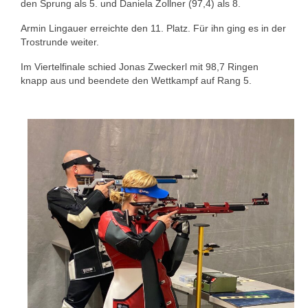
den Sprung als 5. und Daniela Zollner (97,4) als 8.
1. Mannschaft Auflage
Armin Lingauer erreichte den 11. Platz. Für ihn ging es in der
Trostrunde weiter.
2. Mannschaft Auflage
Im Viertelfinale schied Jonas Zweckerl mit 98,7 Ringen
Weitere Wettkämpfe
knapp aus und beendete den Wettkampf auf Rang 5.
Termine
Galerie
FAQ
Mitglied werden
Sektion Am Wenzenbach
Sektionsliga Ergebnisse
Sektionswanderpokale