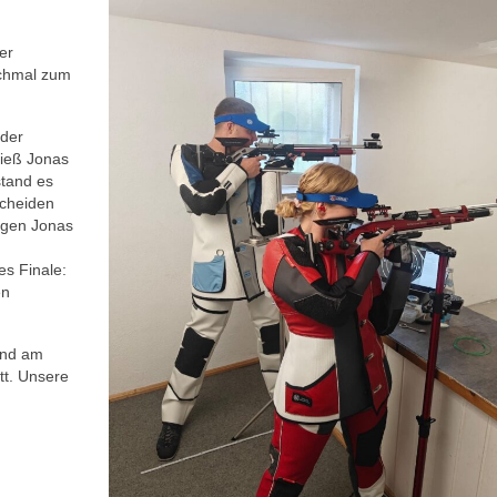
er
ochmal zum
 der
hieß Jonas
tand es
scheiden
gegen Jonas
es Finale:
en
nd am
tt. Unsere