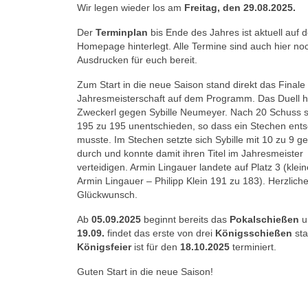
Wir legen wieder los am
Freitag, den 29.08.2025.
Der
Terminplan
bis Ende des Jahres ist aktuell auf d
Homepage hinterlegt. Alle Termine sind auch hier n
Ausdrucken für euch bereit.
Zum Start in die neue Saison stand direkt das Finale
Jahresmeisterschaft auf dem Programm. Das Duell 
Zweckerl gegen Sybille Neumeyer. Nach 20 Schuss s
195 zu 195 unentschieden, so dass ein Stechen ent
musste. Im Stechen setzte sich Sybille mit 10 zu 9 
durch und konnte damit ihren Titel im Jahresmeister
verteidigen. Armin Lingauer landete auf Platz 3 (klein
Armin Lingauer – Philipp Klein 191 zu 183). Herzlich
Glückwunsch.
Ab
05.09.2025
beginnt bereits das
Pokalschießen
u
19.09.
findet das erste von drei
Königsschießen
sta
Königsfeier
ist für den
18.10.2025
terminiert.
Guten Start in die neue Saison!