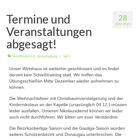
Wir über uns
Termine und
28
Vorstandschaft
NOV. 2021
Veranstaltungen
Unsere Erfolge
abgesagt!
Vereinschronik
Veröffentlicht in:
Die Geschichte unserer Kapelle
Veranstaltung
|
0
Unser Wirtshaus ist weiterhin geschlossen und es findet
Jugendarbeit
derzeit kein Schießtraining statt. Wir hoffen das
Übungsschießen Mitte Dezember wieder aufnehmen zu
Ergebnisse
können.
1. Mannschaft Luftgewehr
Die Weihnachtsfeier mit Christbaumversteigerung und der
Kindernikolaus an der Kapelle (ursprünglich 04.12.) müssen
2. Mannschaft Luftgewehr
leider ausfallen. Unseren Nikolausdienst können wir leider
auch nicht durchführen. Wir bitten um euer Verständnis.
3. Mannschaft Luftgewehr
Die Bezirksoberliga-Saison und die Gauliga-Saison wurden
1. Mannschaft Luftpistole
seitens Schützenbezirk und Donaugau unterbrochen. Die