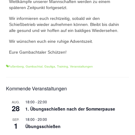
Wettkämpfe unserer Mannschaften werden zu einem
1. Mannschaft Auflage
späteren Zeitpunkt fortgesetzt.
Wir informieren euch rechtzeitig, sobald wir den
2. Mannschaft Auflage
Schießbetrieb wieder aufnehmen können. Bleibt bis dahin
alle gesund und wir hoffen auf ein baldiges Wiedersehen.
Weitere Wettkämpfe
Wir wünschen euch eine ruhige Adventszeit.
Termine
Eure Gambachtaler Schützen!
Galerie
Fußenberg
,
Gambachtal
,
Gauliga
,
Training
,
Veranstaltungen
FAQ
Mitglied werden
Kommende Veranstaltungen
Sektion Am Wenzenbach
18:00
-
22:00
AUG.
28
Sektionsliga Ergebnisse
1. Übungsschießen nach der Sommerpause
Sektionswanderpokale
18:00
-
20:00
SEP.
1
Übungsschießen