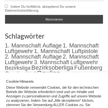
Indem Du fortfährst, akzeptierst Du unsere
Datenschutzerklärung.
Schlagwörter
1. Mannschaft Auflage
1. Mannschaft
Luftgewehr
1. Mannschaft Luftpistole
2. Mannschaft Auflage
2. Mannschaft
Luftgewehr
3. Mannschaft Luftgewehr
Bezirksoberliga
Fußenberg
Bezirksliga
Gauliga
Gambachtal
Jugend
Jugendarbeit
Landkreismeisterschaft
meister
Cookie Hinweis
Sektion
Meisterschaft
Rama Dama
Diese Website verwendet Cookies, die für den technischen
Training
Veranstaltungen
Betrieb der Website erforderlich sind und um Inhalte und
Anzeigen zu personalisieren und Zugriffe auf unsere Website
zu analysieren. Indem Sie auf „Alle akzeptieren“ klicken,
stimmen Sie der Verwendung ALLER Cookies zu. Sie