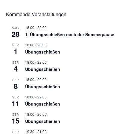
1. Mannschaft Auflage
Kommende Veranstaltungen
2. Mannschaft Auflage
18:00
-
22:00
AUG.
28
Weitere Wettkämpfe
1. Übungsschießen nach der Sommerpause
Termine
18:00
-
20:00
SEP.
1
Übungsschießen
Galerie
18:00
-
22:00
SEP.
4
FAQ
Übungsschießen
18:00
-
20:00
SEP.
Mitglied werden
8
Übungsschießen
Sektion Am Wenzenbach
18:00
-
22:00
SEP.
11
Übungsschießen
Sektionsliga Ergebnisse
18:00
-
20:00
SEP.
Sektionswanderpokale
15
Übungsschießen
19:30
-
21:00
SEP.