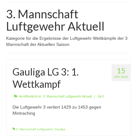
Wir über uns
3. Mannschaft
Vorstandschaft
Luftgewehr Aktuell
Unsere Erfolge
Kategorie für die Ergebnisse der Luftgewehr Wettkämpfe der 3
Vereinschronik
Mannschaft der Aktuellen Saison
Die Geschichte unserer Kapelle
Gauliga LG 3: 1.
Jugendarbeit
15
OKT. 2025
Wettkampf
Ergebnisse
1. Mannschaft Luftgewehr
Veröffentlicht in:
3. Mannschaft Luftgewehr Aktuell
|
0
2. Mannschaft Luftgewehr
Die Luftgewehr 3 verliert 1429 zu 1453 gegen
Mintraching
3. Mannschaft Luftgewehr
3. Mannschaft Luftgewehr
,
Gauliga
1. Mannschaft Luftpistole