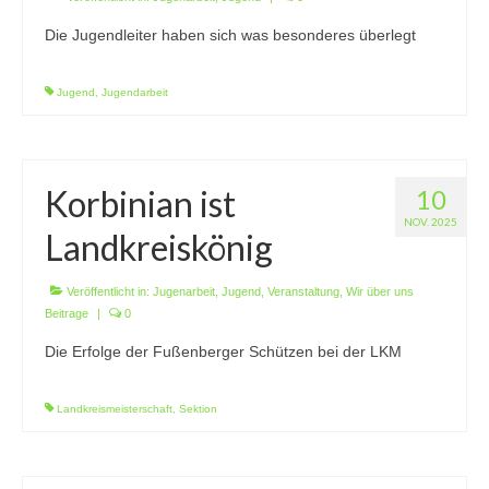
1. Mannschaft Auflage
Die Jugendleiter haben sich was besonderes überlegt
2. Mannschaft Auflage
Jugend
,
Jugendarbeit
Weitere Wettkämpfe
Termine
Korbinian ist
10
Galerie
NOV. 2025
Landkreiskönig
FAQ
Mitglied werden
Veröffentlicht in:
Jugenarbeit
,
Jugend
,
Veranstaltung
,
Wir über uns
Beitrage
|
0
Sektion Am Wenzenbach
Die Erfolge der Fußenberger Schützen bei der LKM
Sektionsliga Ergebnisse
Landkreismeisterschaft
,
Sektion
Sektionswanderpokale