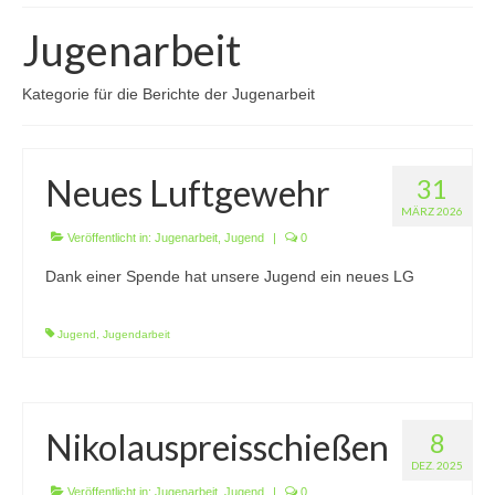
Wir über uns
Jugenarbeit
Vorstandschaft
Kategorie für die Berichte der Jugenarbeit
Unsere Erfolge
Vereinschronik
Neues Luftgewehr
31
Die Geschichte unserer Kapelle
MÄRZ 2026
Veröffentlicht in:
Jugenarbeit
,
Jugend
|
0
Jugendarbeit
Dank einer Spende hat unsere Jugend ein neues LG
Ergebnisse
Jugend
,
Jugendarbeit
1. Mannschaft Luftgewehr
2. Mannschaft Luftgewehr
3. Mannschaft Luftgewehr
Nikolauspreisschießen
8
DEZ. 2025
1. Mannschaft Luftpistole
Veröffentlicht in:
Jugenarbeit
,
Jugend
|
0