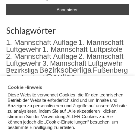
Schlagwörter
1. Mannschaft Auflage
1. Mannschaft
Luftgewehr
1. Mannschaft Luftpistole
2. Mannschaft Auflage
2. Mannschaft
Luftgewehr
3. Mannschaft Luftgewehr
Bezirksoberliga
Fußenberg
Bezirksliga
Gauliga
Gambachtal
Jugend
Jugendarbeit
Landkreismeisterschaft
meister
Cookie Hinweis
Sektion
Meisterschaft
Rama Dama
Diese Website verwendet Cookies, die für den technischen
Training
Veranstaltungen
Betrieb der Website erforderlich sind und um Inhalte und
Anzeigen zu personalisieren und Zugriffe auf unsere Website
zu analysieren. Indem Sie auf „Alle akzeptieren“ klicken,
stimmen Sie der Verwendung ALLER Cookies zu. Sie
können jedoch die „Cookie-Einstellungen“ besuchen, um
bestimmte Einwilligung zu erteilen.
Impressum
Datenschutz