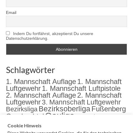
Email
Indem Du fortfährst, akzeptierst Du unsere
Datenschutzerklärung.
Schlagwörter
1. Mannschaft Auflage
1. Mannschaft
Luftgewehr
1. Mannschaft Luftpistole
2. Mannschaft Auflage
2. Mannschaft
Luftgewehr
3. Mannschaft Luftgewehr
Bezirksoberliga
Fußenberg
Bezirksliga
Gauliga
Gambachtal
Jugend
Jugendarbeit
Landkreismeisterschaft
meister
Cookie Hinweis
Sektion
Meisterschaft
Rama Dama