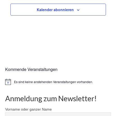
Ansicht
1. Mannschaft Auflage
Kalender abonnieren
Navigat
2. Mannschaft Auflage
Weitere Wettkämpfe
Termine
Galerie
FAQ
Kommende Veranstaltungen
Mitglied werden
Sektion Am Wenzenbach
Es sind keine anstehenden Veranstaltungen vorhanden.
Hinweis
Sektionsliga Ergebnisse
Anmeldung zum Newsletter!
Sektionswanderpokale
Vorname oder ganzer Name