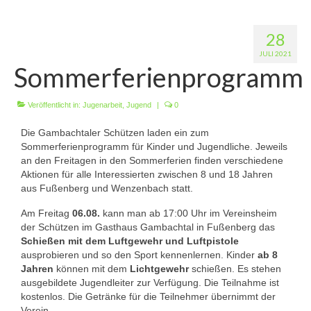
Wir über uns
28
Vorstandschaft
JULI 2021
Sommerferienprogramm
Unsere Erfolge
Vereinschronik
Veröffentlicht in:
Jugenarbeit
,
Jugend
|
0
Die Geschichte unserer Kapelle
Die Gambachtaler Schützen laden ein zum
Sommerferienprogramm für Kinder und Jugendliche. Jeweils
Jugendarbeit
an den Freitagen in den Sommerferien finden verschiedene
Aktionen für alle Interessierten zwischen 8 und 18 Jahren
Ergebnisse
aus Fußenberg und Wenzenbach statt.
1. Mannschaft Luftgewehr
Am Freitag
06.08.
kann man ab 17:00 Uhr im Vereinsheim
der Schützen im Gasthaus Gambachtal in Fußenberg das
Schießen mit dem Luftgewehr und Luftpistole
2. Mannschaft Luftgewehr
ausprobieren und so den Sport kennenlernen. Kinder
ab 8
Jahren
können mit dem
Lichtgewehr
schießen. Es stehen
3. Mannschaft Luftgewehr
ausgebildete Jugendleiter zur Verfügung. Die Teilnahme ist
kostenlos. Die Getränke für die Teilnehmer übernimmt der
1. Mannschaft Luftpistole
Verein.