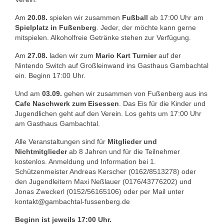
1. Mannschaft Auflage
Am
20.08.
spielen wir zusammen
Fußball
ab 17:00 Uhr am
Spielplatz in Fußenberg
. Jeder, der möchte kann gerne
2. Mannschaft Auflage
mitspielen. Alkoholfreie Getränke stehen zur Verfügung.
Weitere Wettkämpfe
Am
27.08.
laden wir zum
Mario Kart Turnier
auf der
Nintendo Switch auf Großleinwand ins Gasthaus Gambachtal
Termine
ein. Beginn 17:00 Uhr.
Galerie
Und am
03.09.
gehen wir zusammen von Fußenberg aus ins
Cafe Naschwerk zum Eisessen
. Das Eis für die Kinder und
Jugendlichen geht auf den Verein. Los gehts um 17:00 Uhr
FAQ
am Gasthaus Gambachtal.
Mitglied werden
Alle Veranstaltungen sind für
Mitglieder und
Nichtmitglieder
ab 8 Jahren und für die Teilnehmer
Sektion Am Wenzenbach
kostenlos. Anmeldung und Information bei 1.
Schützenmeister Andreas Kerscher (0162/8513278) oder
Sektionsliga Ergebnisse
den Jugendleitern Maxi Neßlauer (0176/43776202) und
Jonas Zweckerl (0152/56165106) oder per Mail unter
Sektionswanderpokale
kontakt@gambachtal-fussenberg.de
Beginn ist jeweils 17:00 Uhr.